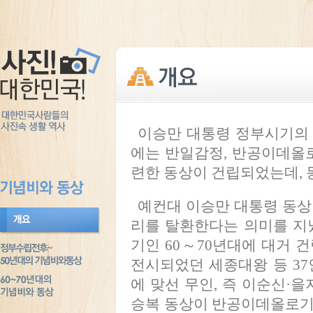
이승만 대통령 정부시기의 
에는 반일감정, 반공이데올로
련한 동상이 건립되었는데, 
예컨대 이승만 대통령 동상
리를 탈환한다는 의미를 지
기인 60～70년대에 대거 
전시되었던 세종대왕 등 37
에 맞선 무인, 즉 이순신·
승복 동상이 반공이데올로기